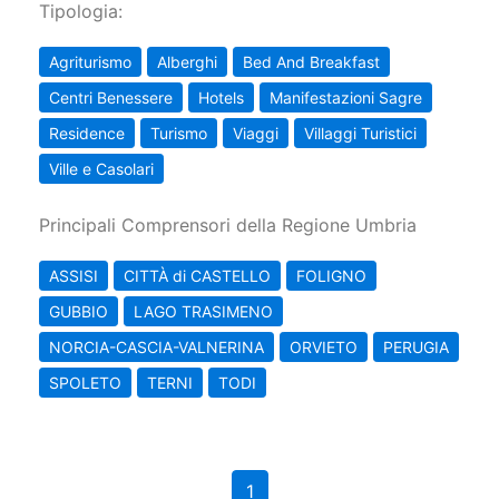
Tipologia:
Agriturismo
Alberghi
Bed And Breakfast
Centri Benessere
Hotels
Manifestazioni Sagre
Residence
Turismo
Viaggi
Villaggi Turistici
Ville e Casolari
Principali Comprensori della Regione Umbria
ASSISI
CITTÀ di CASTELLO
FOLIGNO
GUBBIO
LAGO TRASIMENO
NORCIA-CASCIA-VALNERINA
ORVIETO
PERUGIA
SPOLETO
TERNI
TODI
1