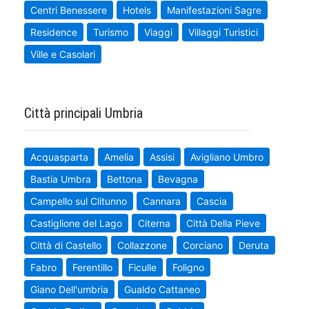
Centri Benessere
Hotels
Manifestazioni Sagre
Residence
Turismo
Viaggi
Villaggi Turistici
Ville e Casolari
Città principali Umbria
Acquasparta
Amelia
Assisi
Avigliano Umbro
Bastia Umbra
Bettona
Bevagna
Campello sul Clitunno
Cannara
Cascia
Castiglione del Lago
Citerna
Città Della Pieve
Città di Castello
Collazzone
Corciano
Deruta
Fabro
Ferentillo
Ficulle
Foligno
Giano Dell'umbria
Gualdo Cattaneo