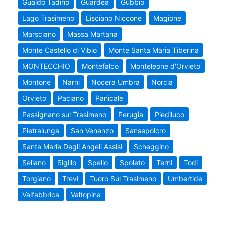
Gualdo Tadino
Guardea
Gubbio
Lago Trasimeno
Lisciano Niccone
Magione
Marsciano
Massa Martana
Monte Castello di Vibio
Monte Santa Maria Tiberina
MONTECCHIO
Montefalco
Monteleone d'Orvieto
Montone
Narni
Nocera Umbra
Norcia
Orvieto
Paciano
Panicale
Passignano sul Trasimeno
Perugia
Piediluco
Pietralunga
San Venanzo
Sansepolcro
Santa Maria Degli Angeli Assisi
Scheggino
Sellano
Sigillo
Spello
Spoleto
Terni
Todi
Torgiano
Trevi
Tuoro Sul Trasimeno
Umbertide
Valfabbrica
Valtopina