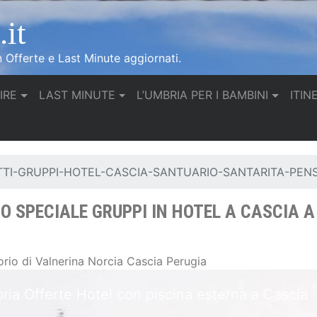
it
n Offerte e Last Minute aggiornati.
IRE
LAST MINUTE
L’UMBRIA PER I BAMBINI
ITIN
TI-GRUPPI-HOTEL-CASCIA-SANTUARIO-SANTARITA-PE
 SPECIALE GRUPPI IN HOTEL A CASCIA A
rio di Valnerina Norcia Cascia Perugia
Umbria Offerte Parco verde e piscina esterna