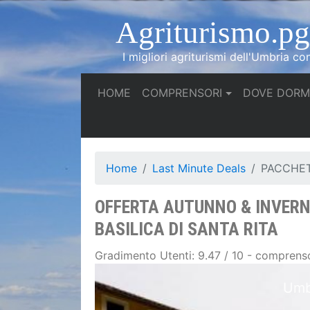
Agriturismo.pg.
I migliori agriturismi dell'Umbria co
(current)
HOME
COMPRENSORI
DOVE DORM
Home
Last Minute Deals
PACCHET
OFFERTA AUTUNNO & INVERNO
BASILICA DI SANTA RITA
Gradimento Utenti: 9.47 / 10 - comprenso