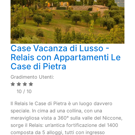
Case Vacanza di Lusso -
Relais con Appartamenti Le
Case di Pietra
Gradimento Utenti:
10 / 10
Il Relais le Case di Pietra è un luogo davvero
speciale. In cima ad una collina, con una
meravigliosa vista a 360° sulla valle del Niccone,
sorge il Relais: un’antica fortificazione del 1400
composta da 5 alloggi, tutti con ingresso