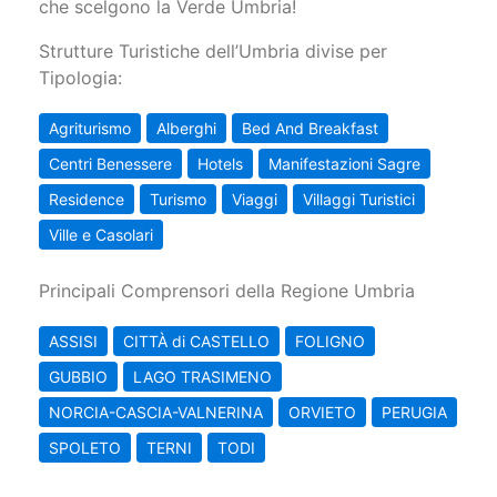
che scelgono la Verde Umbria!
Strutture Turistiche dell’Umbria divise per
Tipologia:
Agriturismo
Alberghi
Bed And Breakfast
Centri Benessere
Hotels
Manifestazioni Sagre
Residence
Turismo
Viaggi
Villaggi Turistici
Ville e Casolari
Principali Comprensori della Regione Umbria
ASSISI
CITTÀ di CASTELLO
FOLIGNO
GUBBIO
LAGO TRASIMENO
NORCIA-CASCIA-VALNERINA
ORVIETO
PERUGIA
SPOLETO
TERNI
TODI