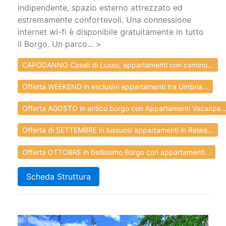
indipendente, spazio esterno attrezzato ed
estremamente confortevoli. Una connessione
internet wi-fi è disponibile gratuitamente in tutto
il Borgo. Un parco... >
CAPODANNO Casali di Lusso, appartamenti con camino...
Offerta WEEKEND in esclusivi appartamenti tra Umbria...
Offerta AGOSTO in antico borgo con Appartamenti Vacanza..
Offerta di SETTEMBRE in lussuosi appartamenti in Relais...
Offerta OTTOBRE in bellissimo Borgo con appartamenti...
Scheda Struttura