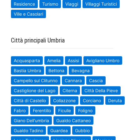
Residence
Turismo
Viaggi
Villaggi Turistici
Ville e Casolari
Città principali Umbria
Acquasparta
Amelia
Assisi
Avigliano Umbro
Bastia Umbra
Bettona
Bevagna
Campello sul Clitunno
Cannara
Cascia
Castiglione del Lago
Citerna
Città Della Pieve
Città di Castello
Collazzone
Corciano
Deruta
Fabro
Ferentillo
Ficulle
Foligno
Giano Dell'umbria
Gualdo Cattaneo
Gualdo Tadino
Guardea
Gubbio