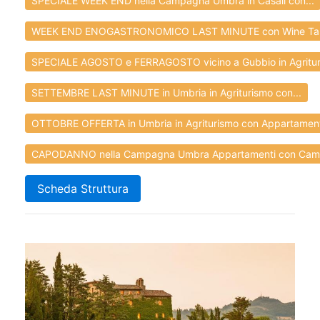
SPECIALE WEEK END nella Campagna Umbra in Casali con...
WEEK END ENOGASTRONOMICO LAST MINUTE con Wine Tast
SPECIALE AGOSTO e FERRAGOSTO vicino a Gubbio in Agrituri
SETTEMBRE LAST MINUTE in Umbria in Agriturismo con...
OTTOBRE OFFERTA in Umbria in Agriturismo con Appartamenti
CAPODANNO nella Campagna Umbra Appartamenti con Cami
Scheda Struttura