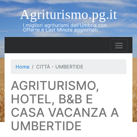
Agriturismo.pg.it
I migliori agriturismi dell'Umbria con
Offerte e Last Minute aggiornati.
Home
CITTÀ - UMBERTIDE
AGRITURISMO,
HOTEL, B&B E
CASA VACANZA A
UMBERTIDE