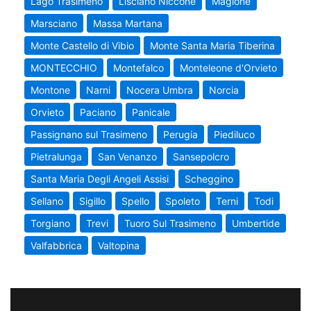
Lago Trasimeno
Lisciano Niccone
Magione
Marsciano
Massa Martana
Monte Castello di Vibio
Monte Santa Maria Tiberina
MONTECCHIO
Montefalco
Monteleone d'Orvieto
Montone
Narni
Nocera Umbra
Norcia
Orvieto
Paciano
Panicale
Passignano sul Trasimeno
Perugia
Piediluco
Pietralunga
San Venanzo
Sansepolcro
Santa Maria Degli Angeli Assisi
Scheggino
Sellano
Sigillo
Spello
Spoleto
Terni
Todi
Torgiano
Trevi
Tuoro Sul Trasimeno
Umbertide
Valfabbrica
Valtopina