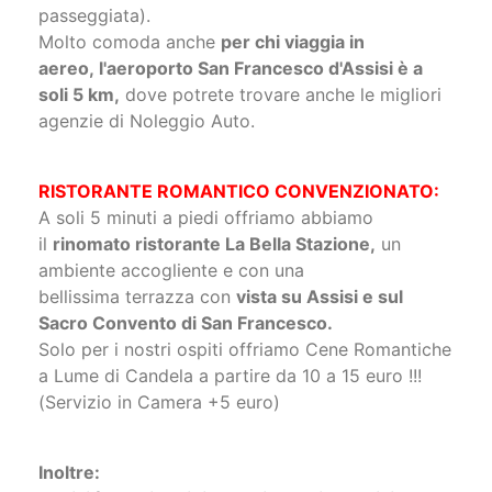
agenzie di Noleggio Auto.
RISTORANTE ROMANTICO CONVENZIONATO:
A soli 5 minuti a piedi offriamo abbiamo
il
rinomato ristorante La Bella Stazione,
un
ambiente accogliente e con una
bellissima terrazza con
vista su Assisi e sul
Sacro Convento di San Francesco.
Solo per i nostri ospiti offriamo Cene Romantiche
a Lume di Candela a partire da 10 a 15 euro !!!
(Servizio in Camera +5 euro)
Inoltre:
Assisi è raggiungibile con i mezzi pubblici o
anche a Piedi
percorrendo la famosa Via
Mattonata che collega Santa Maria degli Angeli al
Sacro Convento di Assisi ( 15 minuti circa di