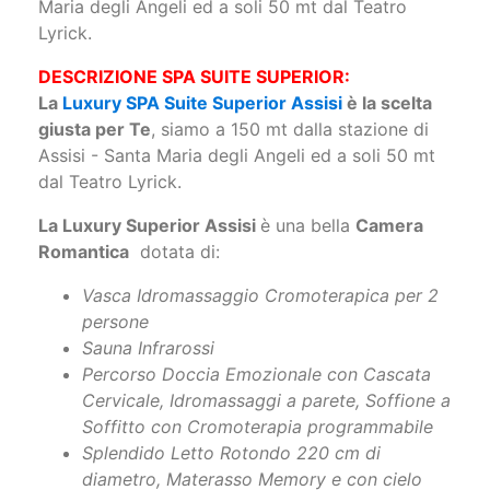
La
Luxury SPA Suite Superior Assisi
è la scelta
giusta per Te
, siamo a 150 mt dalla stazione di
Assisi - Santa Maria degli Angeli ed a soli 50 mt
dal Teatro Lyrick.
La Luxury Superior Assisi
è una bella
Camera
Romantica
dotata di:
Vasca Idromassaggio Cromoterapica per 2
persone
Sauna Infrarossi
Percorso Doccia Emozionale con Cascata
Cervicale, Idromassaggi a parete, Soffione a
Soffitto con Cromoterapia programmabile
Splendido Letto Rotondo 220 cm di
diametro, Materasso Memory e con cielo
glitterato
Camino fronte letto a fiamma variabile
Grande specchio a tutta parete fronte letto
Samsung Smart TV Curvo da 50" con