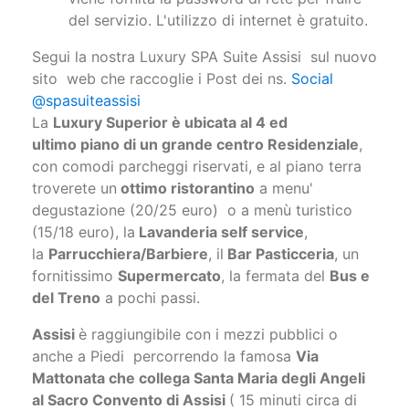
@spasuiteassisi
La
Luxury Superior è ubicata al 4 ed
ultimo piano di un grande centro Residenziale
,
con comodi parcheggi riservati, e al piano terra
troverete un
ottimo ristorantino
a menu'
degustazione (20/25 euro) o a menù turistico
(15/18 euro), la
Lavanderia self service
,
la
Parrucchiera/Barbiere
, il
Bar Pasticceria
, un
fornitissimo
Supermercato
, la fermata del
Bus e
del Treno
a pochi passi.
Assisi
è raggiungibile con i mezzi pubblici o
anche a Piedi percorrendo la famosa
Via
Mattonata che collega Santa Maria degli Angeli
al Sacro Convento di Assisi
( 15 minuti circa di
passeggiata).
Molto comoda anche
per chi viaggia in
aereo, l'aeroporto San Francesco d'Assisi è a
soli 5 km,
dove potrete trovare anche le migliori