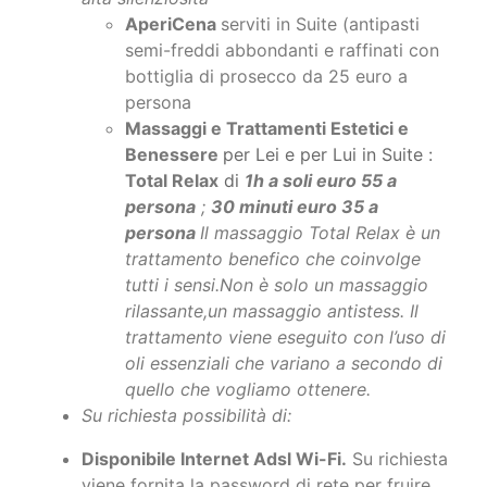
persona
Massaggi e Trattamenti Estetici e
Benessere
per Lei e per Lui in Suite :
Total Relax
di
1h a soli euro 55 a
persona
;
30 minuti euro 35 a
persona
Il massaggio Total Relax è un
trattamento benefico che coinvolge
tutti i sensi.Non è solo un massaggio
rilassante,un massaggio antistess. Il
trattamento viene eseguito con l’uso di
oli essenziali che variano a secondo di
quello che vogliamo ottenere.
Su richiesta possibilità di:
Disponibile Internet Adsl Wi-Fi.
Su richiesta
viene fornita la password di rete per fruire
del servizio. L'utilizzo di internet è gratuito.
Segui la nostra Luxury SPA Suite Assisi sul nuovo
sito web che raccoglie i Post dei ns.
Social