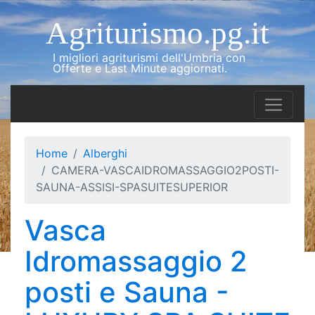
Agriturismo.pg.it
I migliori agriturismi dell'Umbria con
Offerte e Last Minute aggiornati.
Home
Alberghi
CAMERA-VASCAIDROMASSAGGIO2POSTI-
SAUNA-ASSISI-SPASUITESUPERIOR
Vasca
Idromassaggio 2
posti e Sauna -