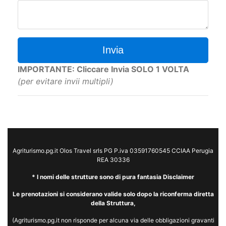
Invia
IMPORTANTE: Cliccare Invia SOLO 1 VOLTA
(per evitare invii multipli)
Agriturismo.pg.it Olos Travel srls PG P.iva 03591760545 CCIAA Perugia
REA 30336
* I nomi delle strutture sono di pura fantasia Disclaimer
Le prenotazioni si considerano valide solo dopo la riconferma diretta
della Struttura,
(Agriturismo.pg.it non risponde per alcuna via delle obbligazioni gravanti
sugli albergatori ne' dell'inadempimento totale o parziale delle prestazioni
oggetto degli accordi tra utente ed albergatore).
Le prenotazioni si considerano valide solo dopo la riconferma diretta della