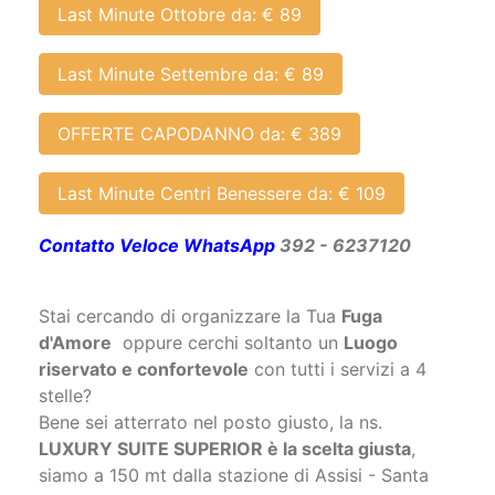
OFFERTE CAPODANNO da: € 389
Last Minute Centri Benessere da: € 109
Contatto Veloce W
hatsApp
392 - 6237120
Stai cercando di organizzare la Tua
Fuga
d'Amore
oppure cerchi soltanto un
Luogo
riservato e confortevole
con tutti i servizi a 4
stelle?
Bene sei atterrato nel posto giusto, la ns.
LUXURY SUITE SUPERIOR è la scelta giusta
,
siamo a 150 mt dalla stazione di Assisi - Santa
Maria degli Angeli ed a soli 50 mt dal Teatro
Lyrick.
DESCRIZIONE SPA SUITE SUPERIOR: