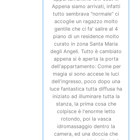
gentile che ci fa' salire al 4
piano di un residence molto
curato in zona Santa Maria
degli Angeli. Tutto è cambiato
appena si è aperta la porta
dell'appartamento: Come per
magia si sono accese le luci
dell'ingresso, poco dopo una
luce fantastica tutta diffusa ha
iniziato ad illuminare tutta la
stanza, la prima cosa che
colpisce è l'enorme letto
rotondo, poi la vasca
idromassaggio dentro la
camera, ed una doccia che
sembra un corridoio !!!, dulcis
in fondo un fantastico
salottino con caffetteria e free
bar, oltre ad una super