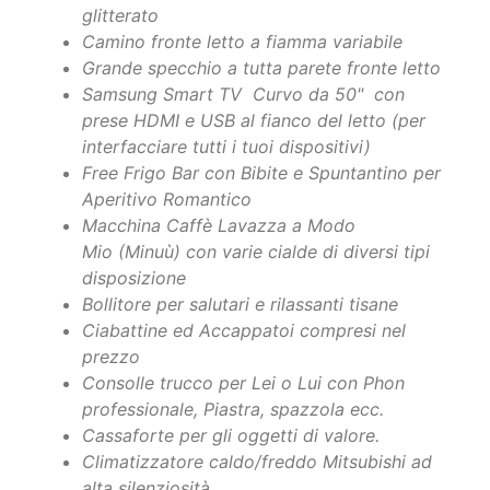
prese HDMI e USB al fianco del letto (per
interfacciare tutti i tuoi dispositivi)
Free Frigo Bar con Bibite e Spuntantino per
Aperitivo Romantico
Macchina Caffè Lavazza a Modo
Mio (Minuù) con varie cialde di diversi tipi
disposizione
Bollitore per salutari e rilassanti tisane
Ciabattine ed Accappatoi compresi nel
prezzo
Consolle trucco per Lei o Lui con Phon
professionale, Piastra, spazzola ecc.
Cassaforte per gli oggetti di valore.
Climatizzatore caldo/freddo Mitsubishi ad
alta silenziosità
AperiCena
serviti in Suite (antipasti
semi-freddi abbondanti e raffinati con
bottiglia di prosecco da 25 euro a