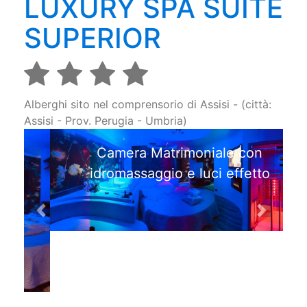
LUXURY SPA SUITE
SUPERIOR
Alberghi sito nel comprensorio di Assisi - (città:
Assisi - Prov. Perugia - Umbria)
Camera Matrimoniale con
idromassaggio e luci effetto
Previous
Next
Dettagli
Telefono
0742-849090
347-8891600