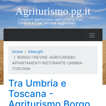
Agriturismo.pg.it
I migliori agriturismi dell'Umbria con
Offerte e Last Minute aggiornati.
Home
Alberghi
BORGO-TREVINE-AGRITURISMO-
APPARTAMENTI-RISTORANTE-UMBRIA-
TOSCANA
Tra Umbria e
Toscana -
Agriturismo Borgo