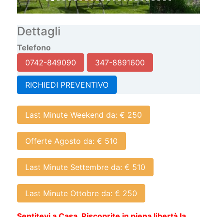
Dettagli
Telefono
0742-849090
347-8891600
RICHIEDI PREVENTIVO
Last Minute Weekend da: € 250
Offerte Agosto da: € 510
Last Minute Settembre da: € 510
Last Minute Ottobre da: € 250
Sentitevi a Casa. Riscoprite in piena libertà la