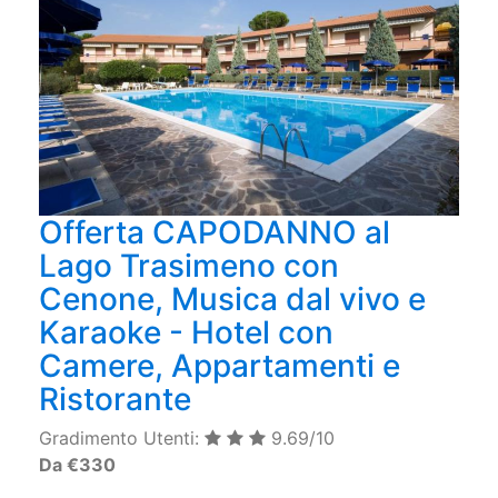
Offerta CAPODANNO al
Lago Trasimeno con
Cenone, Musica dal vivo e
Karaoke - Hotel con
Camere, Appartamenti e
Ristorante
Gradimento Utenti:
9.69/10
Da €330