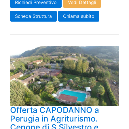
Richiedi Preventivo
Vedi Dettagli
Scheda Struttura
Chiama subito
Offerta CAPODANNO a
Perugia in Agriturismo.
Cenone di S.Silvestro e