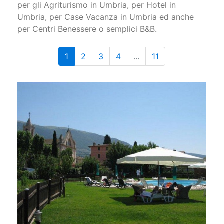
per gli Agriturismo in Umbria, per Hotel in
Umbria, per Case Vacanza in Umbria ed anche
per Centri Benessere o semplici B&B.
1
2
3
4
...
11