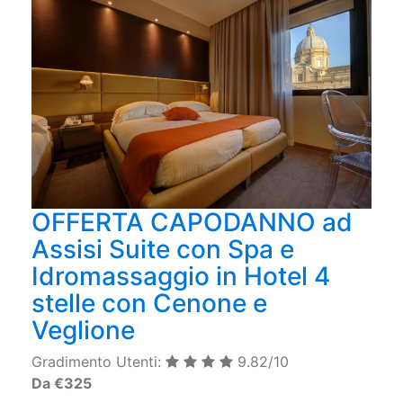
OFFERTA CAPODANNO ad
Assisi Suite con Spa e
Idromassaggio in Hotel 4
stelle con Cenone e
Veglione
Gradimento Utenti:
9.82/10
Da €325