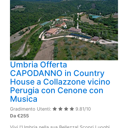
Umbria Offerta
CAPODANNO in Country
House a Collazzone vicino
Perugia con Cenone con
Musica
Gradimento Utenti:
9.81/10
Da €255
Vivi l'Umbria nella sua Bellezza! Scopri Luoghi