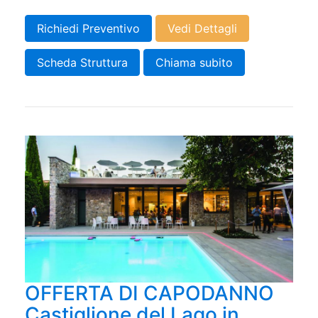
Richiedi Preventivo
Vedi Dettagli
Scheda Struttura
Chiama subito
OFFERTA DI CAPODANNO
Castiglione del Lago in