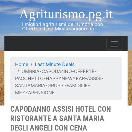
Agriturismo.pg.it
I migliori agriturismi dell'Umbria con
Offerte e Last Minute aggiornati.
Home
Last Minute Deals
UMBRIA-CAPODANNO-OFFERTE-
PACCHETTO-HAPPYNEWYEAR-ASSISI-
SANTAMARIA-GRUPPI-FAMIGLIE-
MEZZAPENSIONE
CAPODANNO ASSISI HOTEL CON
RISTORANTE A SANTA MARIA
DEGLI ANGELI CON CENA