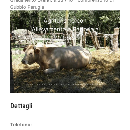
Gradimento Utenti: 9.33 / 10 - comprensorio di
Gubbio Perugia
Ampio Soggiorno per
momenti relax
Previous
Next
Dettagli
Telefono: