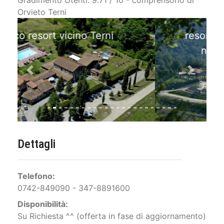
Gradimento Utenti: 9.71 / 10 - comprensorio di
Orvieto Terni
resort con camere immerse
nella natura e quiete
Previous
Next
Dettagli
Telefono:
0742-849090 - 347-8891600
Disponibilità:
Su Richiesta ^^ (offerta in fase di aggiornamento)