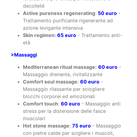
azione levigante intensiva
Skin regimen:
65 euro
- Trattamento anti-
età
>Massaggi
Mediterranean ritual massage:
60 euro
-
Massaggio drenante, rivitalizzante
Comfort soul massage
:
60 euro
-
Massaggio rilassante per sciogliere
blocchi corporei ed emozionali
Comfort touch
:
60 euro
- Massaggio anti
stress per la distensione delle fasce
muscolari
Hot stone massage
:
75 euro
- Massaggio
con pietre calde per scigliere i muscoli,
favorire drenaggio e circolazione
Thai Oil Massage
:
75 euro
- Massaggio per
un profondo rilassamento