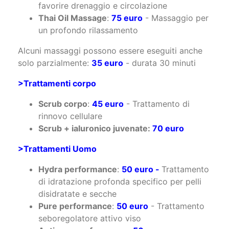
Alcuni massaggi possono essere eseguiti anche
solo parzialmente:
35 euro
- durata 30 minuti
>Trattamenti corpo
Scrub corpo
:
45 euro
- Trattamento di
rinnovo cellulare
Scrub + ialuronico juvenate:
70 euro
>Trattamenti Uomo
Hydra performance
:
50 euro -
Trattamento
di idratazione profonda specifico per pelli
disidratate e secche
Pure performance
:
50 euro
- Trattamento
seboregolatore attivo viso
Anti-age performance
:
50
euro
- Trattamento intensivo anti-età
Back & Neck
: 70 euro - Trattamento
decontratturante