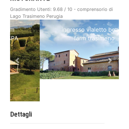
Gradimento Utenti: 9.68 / 10 - comprensorio di
Lago Trasimeno Perugia
ingresso vialetto beauty
farm trasimeno
Previous
Next
Dettagli
Telefono:
0742-849090 - 347-8891600
Disponibilità: