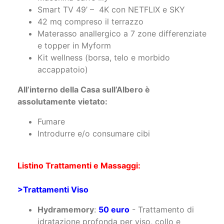
e topper in Myform
Kit wellness (borsa, telo e morbido
accappatoio)
All’interno della Casa sull’Albero è
assolutamente vietato:
Fumare
Introdurre e/o consumare cibi
Listino Trattamenti e Massaggi:
>Trattamenti Viso
Hydramemory
:
50 euro
- Trattamento di
idratazione profonda per viso, collo e
decolleté
Active pureness regenerating
:
50 euro
-
Trattamento purificante rigenerante ad