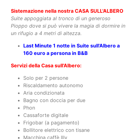
Pioppo dove si può vivere la magia di dormire in
un rifugio a 4 metri di altezza.
Last Minute 1 notte in Suite sull'Albero a
160 euro a persona in B&B
Servizi della Casa sull'Albero:
Solo per 2 persone
Riscaldamento autonomo
Aria condizionata
Bagno con doccia per due
Phon
Cassaforte digitale
Frigobar (a pagamento)
Bollitore elettrico con tisane
Macchina caffè Illy
Smart TV 49’ – 4K con NETFLIX e SKY
42 mq compreso il terrazzo
Materasso anallergico a 7 zone differenziate