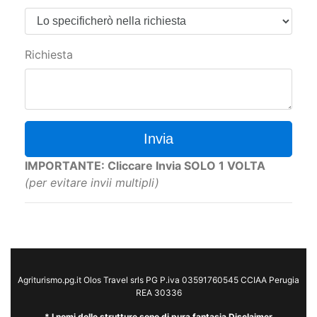
Richiesta
Invia
IMPORTANTE: Cliccare Invia SOLO 1 VOLTA
(per evitare invii multipli)
Agriturismo.pg.it Olos Travel srls PG P.iva 03591760545 CCIAA Perugia
REA 30336
* I nomi delle strutture sono di pura fantasia Disclaimer
Le prenotazioni si considerano valide solo dopo la riconferma diretta
della Struttura,