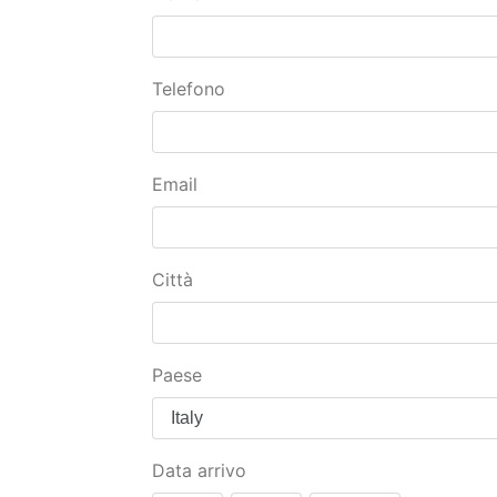
Trattamento: Offerte Agriturismo 
Prezzo: Umbria offerte: solo 35/5
Disponibilità: Buona disponibilità -
Modulo per Preventivi 
Todi e Perugia, Ristoran
Nome
Telefono
Email