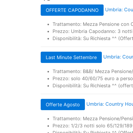
Staff
Serviczi
Pulizia
Comfort
Qualità/Prezzo
Totale
Le Promozioni di: Umbri
45
Umbria: Coun
OFFERTE CAPODANNO
Trattamento: Mezza Pensione con 
Prezzo: Umbria Capodanno: 3 notti
Disponibilità: Su Richiesta ^^ (Off
Umbria: Count
Last Minute Settembre