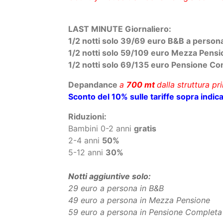
Disponibilità:
Su Richiesta ^^ (offerta scorso anno in 
Scheda Struttura:
Umbria: Agriturismo tra Todi e Perugia, R
RICHIEDI PREVENTIVO
Offerta Ottobre
Country House tra Todi e Perugia con Ris
LAST MINUTE Giornaliero:
1/2 notti solo 39/69 euro B&B a person
1/2 notti solo 59
/109 euro Mezza Pensi
1/2 notti solo 69/135 euro Pensione Co
Depandance
a
700 mt
dalla struttura pr
Sconto del 10% sulle tariffe sopra indica