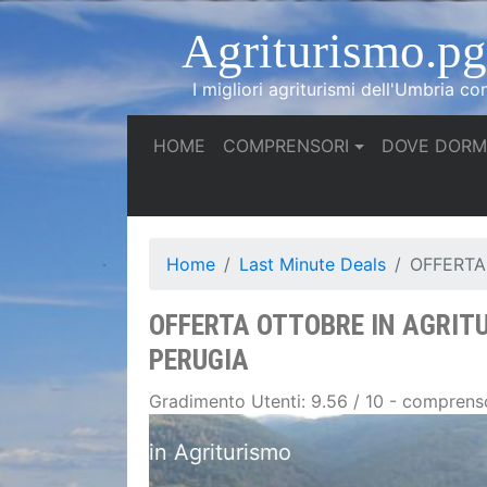
Agriturismo.pg.
I migliori agriturismi dell'Umbria co
(current)
HOME
COMPRENSORI
DOVE DORM
Home
Last Minute Deals
OFFERTA
OFFERTA OTTOBRE IN AGRITU
PERUGIA
Gradimento Utenti: 9.56 / 10 - comprenso