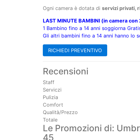
Riduzioni:
Bambini 0-2 anni
gratis
2-4 anni
50%
5-12 anni
30%
Notti aggiuntive solo:
29 euro
a persona in
B&B
49 euro
a persona in
Mezza Pensione
59 euro
a persona in
Pensione Completa
Ogni camera è dotata di
servizi privati,
LAST MINUTE BAMBINI
(in camera con 2
1
Bambino fino a 14 anni soggiorna Grati
Gli altri bambini fino a 14 anni hanno lo
s
RICHIEDI PREVENTIVO
Recensioni