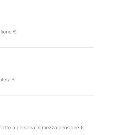
Ristorante Piscina ID:
lione €