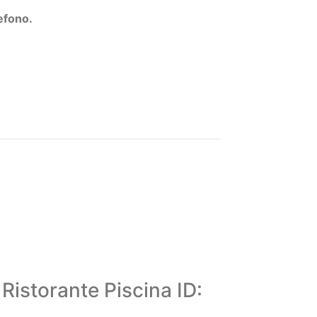
efono.