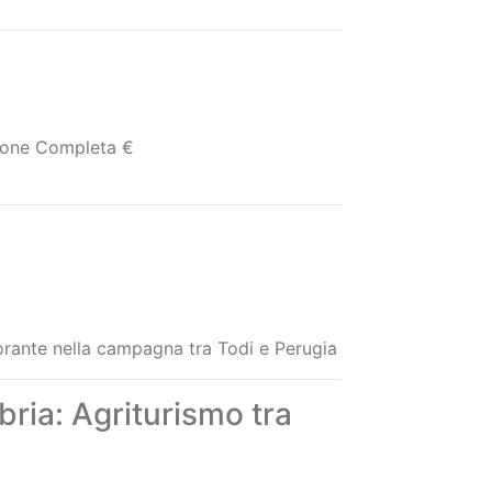
pleta €
 notte a persona in mezza pensione €
ione Completa €