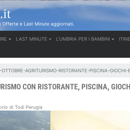
it
n Offerte e Last Minute aggiornati.
IRE
LAST MINUTE
L’UMBRIA PER I BAMBINI
ITIN
-OTTOBRE-AGRITURISMO-RISTORANTE-PISCINA-GIOCHI-B
RISMO CON RISTORANTE, PISCINA, GIOCH
rio di Todi Perugia
Salottino dell'Appartamento