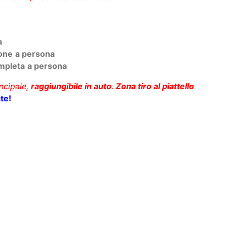
fase di aggiornamento)
istorante Piscina ID: 45
torante, Piscina e Parco Giochi
a
one
a persona
mpleta
a persona
incipale,
raggiungibile in auto
.
Zona tiro al piattello
te!