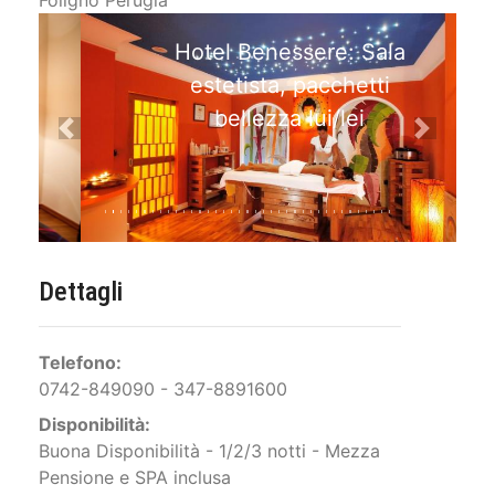
Foligno Perugia
Hotel Benessere: Sala
estetista, pacchetti
bellezza lui/lei
Previous
Next
Dettagli
Telefono:
0742-849090 - 347-8891600
Disponibilità: