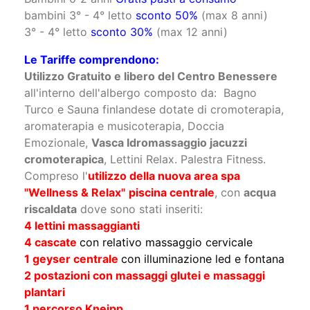
3° letto adulti
sconto 10%
Bambini 0-2 anni
Gratis pasti a consumo
bambini 3° - 4° letto
sconto 50%
(max 8 anni)
3° - 4° letto
sconto 30%
(max 12 anni)
Le Tariffe comprendono:
Utilizzo Gratuito e libero del Centro Benessere
all'interno dell'albergo composto da: Bagno
Turco e Sauna finlandese dotate di cromoterapia,
aromaterapia e musicoterapia, Doccia
Emozionale,
Vasca Idromassaggio jacuzzi
cromoterapica
, Lettini Relax. Palestra Fitness.
Compreso l'
utilizzo della nuova area spa
"Wellness & Relax"
piscina centrale
, con
acqua
riscaldata
dove sono stati inseriti:
4 lettini massaggianti
4 cascate
con relativo massaggio cervicale
1 geyser centrale
con illuminazione led e fontana
2 postazioni con massaggi glutei e massaggi