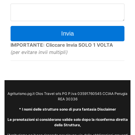
Richiesta
Invia
IMPORTANTE: Cliccare Invia SOLO 1 VOLTA
(per evitare invii multipli)
Agriturismo.pg.it Olos Travel srls PG P.iva 03591760545 CCIAA Perugia
REA 30336
* I nomi delle strutture sono di pura fantasia Disclaimer
Le prenotazioni si considerano valide solo dopo la riconferma diretta
della Struttura,