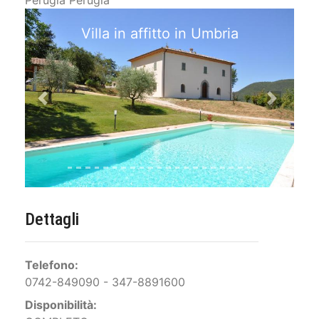
Perugia Perugia
Villa in affitto in Umbria
Previous
Next
Dettagli
Telefono:
0742-849090 - 347-8891600
Disponibilità: