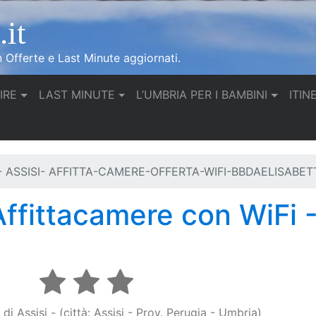
it
n Offerte e Last Minute aggiornati.
IRE
LAST MINUTE
L’UMBRIA PER I BAMBINI
ITIN
 ASSISI- AFFITTA-CAMERE-OFFERTA-WIFI-BBDAELISABET
Affittacamere con WiFi 
i Assisi - (città: Assisi - Prov. Perugia - Umbria)