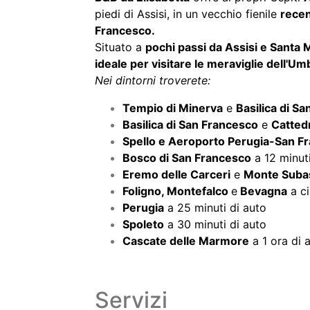
ideale per visitare le meraviglie dell'Um
Nei dintorni troverete:
Tempio di Minerva
e
Basilica di Sa
Basilica di San Francesco
e
Cattedr
Spello e Aeroporto Perugia-San Fr
Bosco di San Francesco
a 12 minuti
Eremo delle Carceri
e
Monte Suba
Foligno, Montefalco
e
Bevagna
a ci
Perugia
a 25 minuti di auto
Spoleto
a 30 minuti di auto
Cascate delle Marmore
a 1 ora di 
Servizi
Parcheggio
Servizi per disabi
scoperto
Paese
Pernottamento 