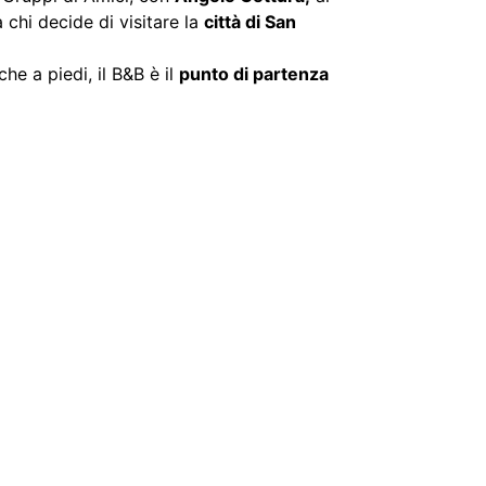
efono in camera
Internet WiFi nella
struttura
35 a 45 euro a
Tv in camera