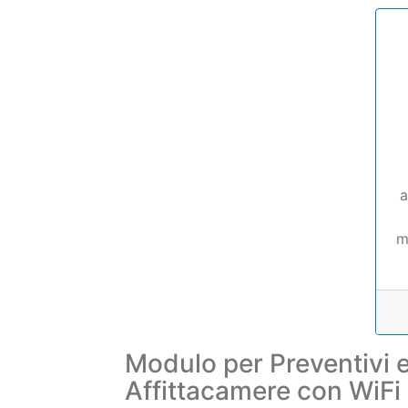
a
m
Modulo per Preventivi 
Affittacamere con WiFi 
Nome