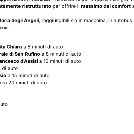
bria.
nta Chiara
a 5 minuti di auto
ale di San
Rufino
a 8 minuti di auto
ancesco d'Assisi
a 10 minuti di auto
 di auto
sio
a 15 minuti di auto
rca 20 minuti di auto
auto
li
Ammessi animali
Carta di credito
Tel
e
Solo
Camere
Da 