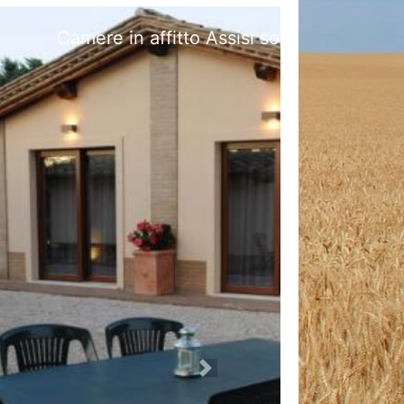
sco
Next