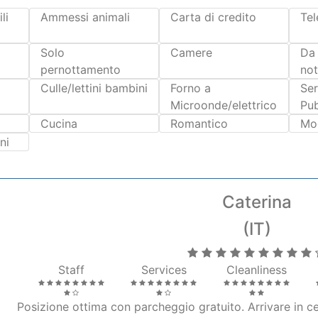
pernottamento
not
Culle/lettini bambini
Forno a
Ser
Microonde/elettrico
Pu
a
Cucina
Romantico
Mo
ni
Caterina
(IT)
Staff
Services
Cleanliness
Posizione ottima con parcheggio gratuito. Arrivare in c
raggiungibile anche a piedi con una bella passeggiata pan
curato nei minimi dettagli con macchina del caffè e thè. I
terrazzo esterno con vista sulla basilica... mozzaf