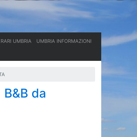
(current)
(current)
ERARI UMBRIA
UMBRIA INFORMAZIONI
TA
- B&B da