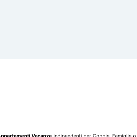
ppartamenti Vacanze
indipendenti per Coppie, Famiglie o
temente ristrutturato
per offrire il
massimo del comfort
a
aria degli Angeli
, raggiungibili sia in macchina, in autobus 