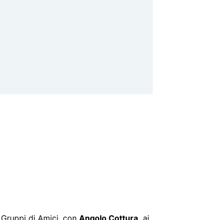
 Gruppi di Amici, con
Angolo Cottura,
ai
 chi decide di visitare la
città di San
che a piedi, il B&B è il
punto di partenza