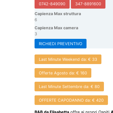
Capienza Max camera
3
RICHIEDI PREVENTIVO
Last Minute Weekend da: € 33
Offerte Agosto da: € 160
Last Minute Settembre da: € 80
OFFERTE CAPODANNO da: € 420
B&B da Elisabetta
offre ai propri Ospiti
A
piedi di Assisi, in un vecchio fienile
recen
Francesco.
Situato a
pochi passi da Assisi e Santa M