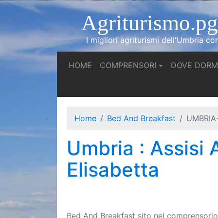
Agriturismo.pg.
I migliori agriturismi dell'Umbria co
(current)
HOME
COMPRENSORI
DOVE DORM
Home
Bed And Breakfast
UMBRIA-
Umbria : Assisi 
Elisabetta
Bed And Breakfast sito nel comprensorio d