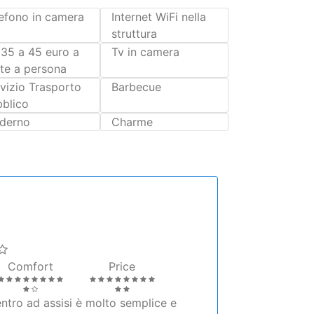
te a persona
vizio Trasporto
Barbecue
bblico
derno
Charme
Comfort
Price
entro ad assisi è molto semplice e
oramica. Appartamento molto pulito e
l nostro appartamento aveva anche il
iato, specialmente di notte.