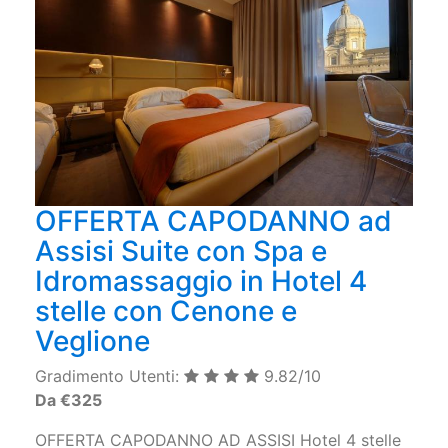
OFFERTA CAPODANNO ad
Assisi Suite con Spa e
Idromassaggio in Hotel 4
stelle con Cenone e
Veglione
Gradimento Utenti:
9.82/10
Da €325
OFFERTA CAPODANNO AD ASSISI Hotel 4 stelle