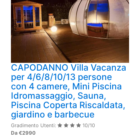
CAPODANNO Villa Vacanza
per 4/6/8/10/13 persone
con 4 camere, Mini Piscina
Idromassaggio, Sauna,
Piscina Coperta Riscaldata,
giardino e barbecue
Gradimento Utenti:
10/10
Da €2990