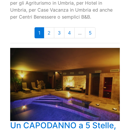
per gli Agriturismo in Umbria, per Hotel in
Umbria, per Case Vacanza in Umbria ed anche
per Centri Benessere o semplici B&B.
1
2
3
4
...
5
Un CAPODANNO a 5 Stelle,