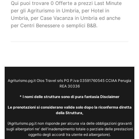
Qui puoi trovare 0 Offerte a prezzi Last Minute
per gli Agriturismo in Umbria, per Hotel in
Umbria, per Case Vacanza in Umbria ed anche
per Centri Benessere o semplici B&B.
Agriturismo.pg.it Olos Travel srls PG P.iva 03591760545 CCIAA Perugia
REA 30336
* I nomi delle strutture sono di pura fantasia Disclaimer
Le prenotazioni si considerano valide solo dopo la riconferma diretta
della Struttura,
(Agriturismo.pg.it non risponde per alcuna via delle obbligazioni gravanti
sugli albergatori ne' dell'inadempimento totale o parziale delle prestazioni
oggetto degli accordi tra utente ed albergatore).