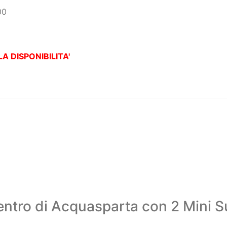
ossibilità su richiesta di anticipare o posticipare l'orario s
00
A DISPONIBILITA'