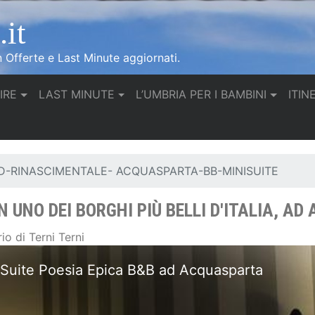
it
n Offerte e Last Minute aggiornati.
IRE
LAST MINUTE
L’UMBRIA PER I BAMBINI
ITIN
-RINASCIMENTALE- ACQUASPARTA-BB-MINISUITE
 UNO DEI BORGHI PIÙ BELLI D'ITALIA, A
o di Terni Terni
B&B ad Acquasparta Mini Suite Musica